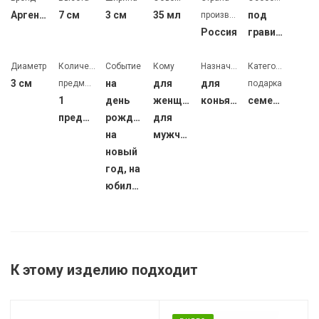
Аргента
7 см
3 см
35 мл
под
производства
Россия
гравировку
Диаметр
Количество
Событие
Кому
Назначение
Категория
3 см
на
для
для
предметов
подарка
1
день
женщин,
коньяка
семейный
предмет
рождения,
для
на
мужчин
новый
год, на
юбилей
К этому изделию подходит