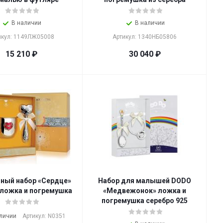
В наличии
В наличии
икул: 1149ЛЖ05008
Артикул: 1340НБ05806
15 210
₽
30 040
₽
ный набор «Сердце»
Набор для малышей DODO
 ложка и погремушка
«Медвежонок» ложка и
погремушка серебро 925
личии
Артикул: N0351