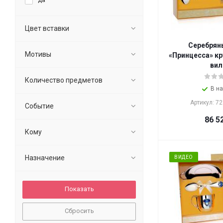
Цвет вставки
Серебрян
Мотивы
«Принцесса» кр
вил
Количество предметов
В н
Артикул: 7
Событие
86 5
Кому
Назначение
ВИДЕО
Сбросить