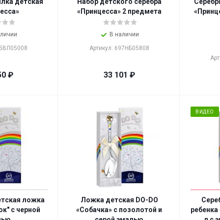
илка детская
Набор детского серебра
Серебр
есса»
«Принцесса» 2 предмета
«Принц
аличии
В наличии
95ВЛ05008
Артикул: 697НБ05808
Арт
50
₽
33 101
₽
ВИДЕО
етская ложка
Ложка детская DO-DO
Сере
к" с черной
«Собачка» с позолотой и
ребенка
лью
серой эмалью
п с 