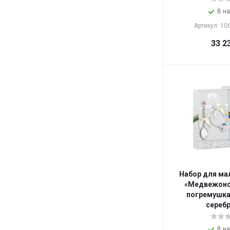
В н
Артикул: 1
33 2
Набор для м
«Медвежоно
погремушка
серебр
В н