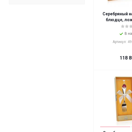
Серебряный н
блюдце, лож
В н
Артикул: 4
118 8