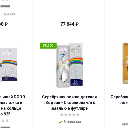
аличии
065НБ05801
38
₽
77 844
₽
ВИДЕО
алышей DODO
Серебряная ложка детская
Серебря
к» ложка и
«Зодиак - Скорпион» ч/п с
лож
 на кольце
эмалью в футляре
о 925
В наличии
Арт
аличии