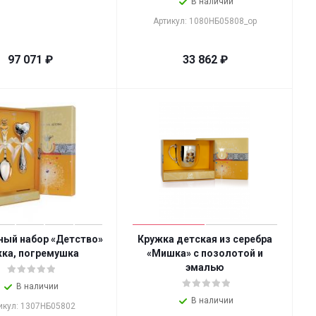
В наличии
Артикул: 1080НБ05808_ор
97 071
₽
33 862
₽
ный набор «Детство»
Кружка детская из серебра
ка, погремушка
«Мишка» с позолотой и
эмалью
В наличии
В наличии
икул: 1307НБ05802