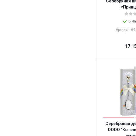
Серебряная в
«Принц
В н
Артикул: 6
17 1
Серебряная д
DODO "Котено
эма