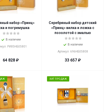
яный набор «Принц»
Серебряный набор детский
ка и погремушка
«Принц» вилка и ложка с
позолотой с эмалью
В наличии
В наличии
икул: РИ85НБ05801
Артикул: 696НБ05808
64 828
₽
33 657
₽
ДАЖ
ХИТ ПРОДАЖ