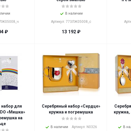
аличии
В наличии
2ЛЖ05008_ч
Артикул: 773ЛЖ05008_с
Арт
04
₽
13 192
₽
 набор для
Серебряный набор «Сердце»
Серебря
DO «Мишка»
кружка и погремушка
кружка,
ремушка на
ьце
В наличии
Артикул: N0326
В на