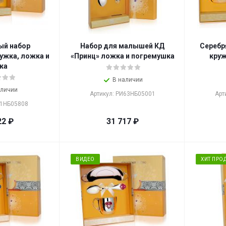
ый набор
Набор для малышей КД
Серебр
ужка, ложка и
«Принц» ложка и погремушка
круж
ка
В наличии
аличии
Артикул: РИ63НБ05001
Арт
21НБ05808
22
₽
31 717
₽
ВИДЕО
ХИТ ПРО