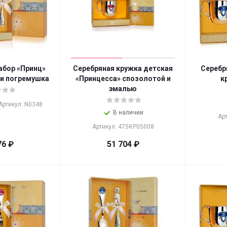
абор «Принц»
Серебряная кружка детская
Серебр
 и погремушка
«Принцесса» спозолотой и
к
эмалью
Артикул: N0348
В наличии
Ар
Артикул: 475КР05008
76
₽
51 704
₽