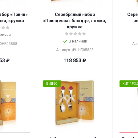
абор «Принц»
Серебряный набор
Сере
ка, кружка
«Принцесса» блюдце, ложка,
ре
кружка
аличии
В наличии
90НБ05808
Ар
Артикул: 491НБ05808
53
₽
118 853
₽
ВИДЕО
ХИТ ПРО