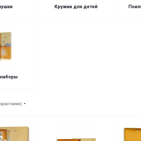
мушки
Кружки для детей
Поил
 наборы
озрастание)