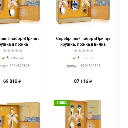
яный набор «Принц»
Серебряный набор «Принц»
ружка и ложка
кружка, ложка и вилка
В наличии
В наличии
тикул: 626НБ05808
Артикул: 800НБ05808
69 810
₽
87 116
₽
ВИДЕО