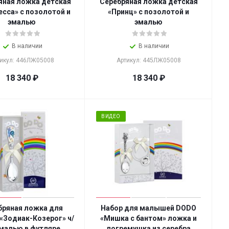
яная ложка детская
Серебряная ложка детская
есса» с позолотой и
«Принц» с позолотой и
эмалью
эмалью
В наличии
В наличии
икул: 446ЛЖ05008
Артикул: 445ЛЖ05008
18 340
₽
18 340
₽
ВИДЕО
бряная ложка для
Набор для малышей DODO
 «Зодиак-Козерог» ч/
«Мишка с бантом» ложка и
эмалью в футляре
погремушка из серебра