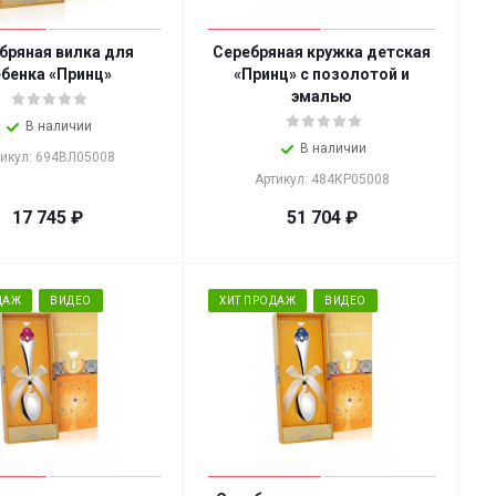
бряная вилка для
Серебряная кружка детская
бенка «Принц»
«Принц» с позолотой и
эмалью
В наличии
В наличии
тикул: 694ВЛ05008
Артикул: 484КР05008
17 745
₽
51 704
₽
ДАЖ
ВИДЕО
ХИТ ПРОДАЖ
ВИДЕО