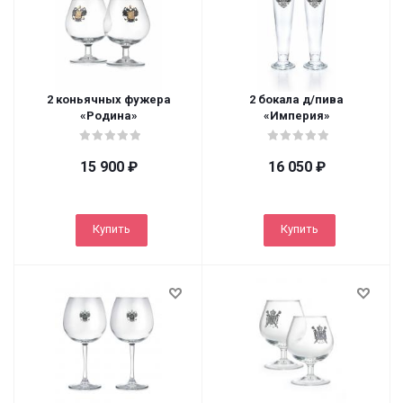
2 коньячных фужера
2 бокала д/пива
«Родина»
«Империя»
15 900
₽
16 050
₽
Купить
Купить