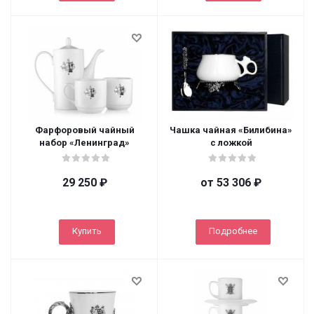
Фарфоровый чайный
Чашка чайная «Билибина»
набор «Ленинград»
с ложкой
29 250
₽
от
53 306 ₽
Купить
Подробнее