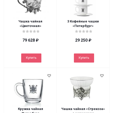
Чашка чайная
3 Кофейные чашки
«Цветочная»
«Петербург»
79 628
₽
29 250
₽
Купить
Купить
Кружка чайная
Чашка чайная «Стрекоза»