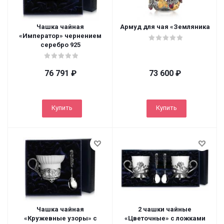
Чашка чайная
Армуд для чая «Земляника
«Император» чернением
серебро 925
76 791
₽
73 600
₽
Купить
Купить
Чашка чайная
2 чашки чайные
«Кружевные узоры» с
«Цветочные» с ложками