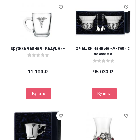
Кружка чайная «Кадуцей»
2 чашки чайные «Ангел» с
ложками
11 100
₽
95 033
₽
Купить
Купить