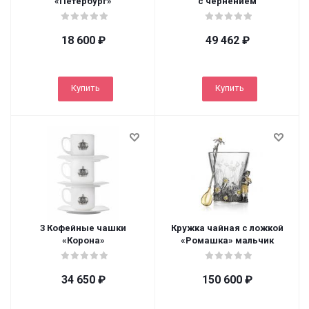
«Петербург»
с чернением
18 600
₽
49 462
₽
Купить
Купить
3 Кофейные чашки
Кружка чайная с ложкой
«Корона»
«Ромашка» мальчик
34 650
₽
150 600
₽