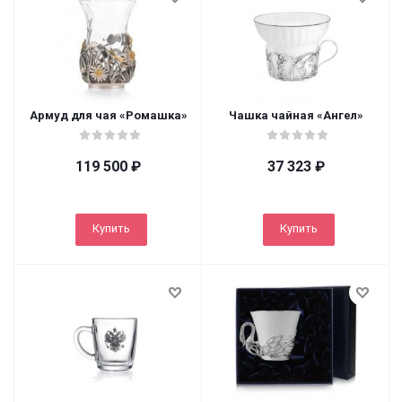
Армуд для чая «Ромашка»
Чашка чайная «Ангел»
119 500
₽
37 323
₽
Купить
Купить