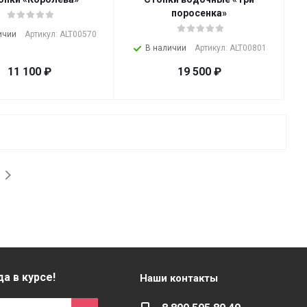
поросенка»
ичии
Артикул: ALT00570
В наличии
Артикул: ALT00801
11 100
₽
19 500
₽
а в курсе!
Наши контакты