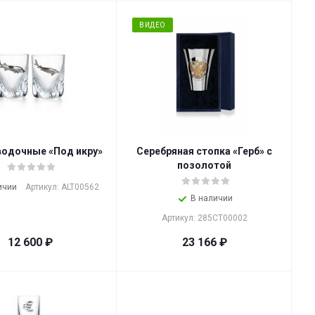
ВИДЕО
водочные «Под икру»
Серебряная стопка «Герб» с
позолотой
ичии
Артикул: ALT00562
В наличии
Артикул: 285СТ00002
12 600
₽
23 166
₽