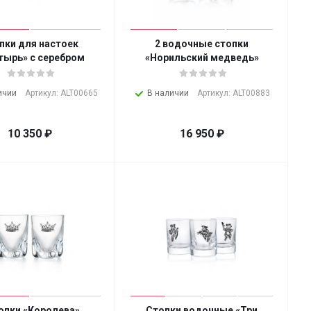
пки для настоек
2 водочные стопки
тырь» с серебром
«Норильский медведь»
ичии
Артикул: ALT00665
В наличии
Артикул: ALT00883
10 350
₽
16 950
₽
топки «Королева»
Стопки водочные «Три