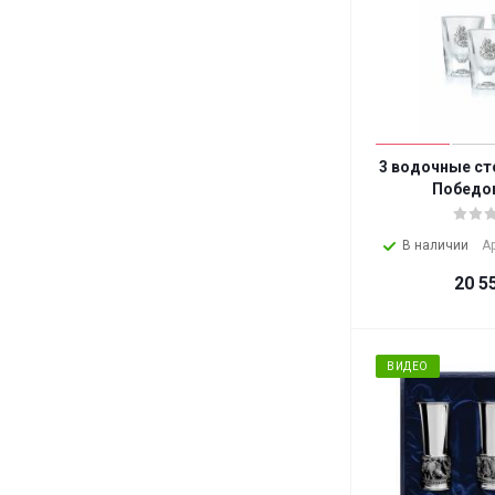
3 водочные ст
Победо
В наличии
А
20 5
ВИДЕО