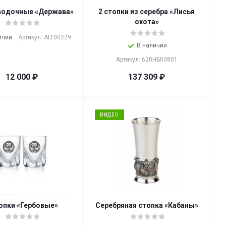
водочные «Держава»
2 стопки из серебра «Лисья
охота»
ичии
Артикул: ALT00229
В наличии
Артикул: 620НБ00801
12 000
₽
137 309
₽
ВИДЕО
топки «Гербовые»
Серебряная стопка «Кабаны»