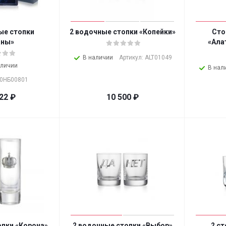
ые стопки
2 водочные стопки «Копейки»
Сто
аны»
«Ала
В наличии
Артикул: ALT01049
аличии
В нал
50НБ00801
22
₽
10 500
₽
опки «Корона»
2 водочные стопки «Выбор»
2 с