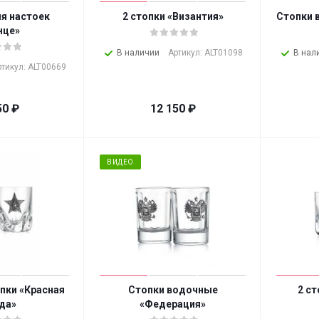
ля настоек
2 стопки «Византия»
Стопки 
нце»
В наличии
Артикул: ALT01098
В нал
ртикул: ALT00669
50
₽
12 150
₽
ВИДЕО
пки «Красная
Стопки водочные
2 с
да»
«Федерация»