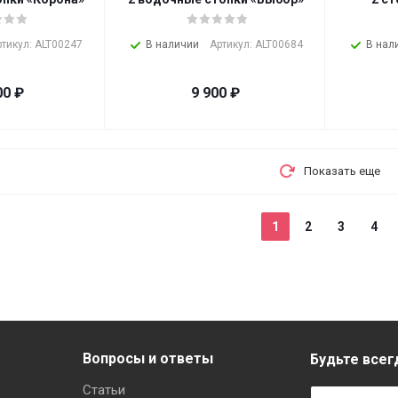
ртикул: ALT00247
В наличии
Артикул: ALT00684
В нал
00
₽
9 900
₽
Показать еще
1
2
3
4
Вопросы и ответы
Будьте всегд
Статьи