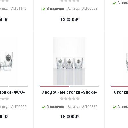
В нал
ртикул: ALT01146
В наличии
Артикул: ALT00928
50
₽
13 050
₽
топки «ФСО»
3 водочные стопки «Эпохи»
Стопки
ртикул: ALT00978
В наличии
Артикул: ALT00568
В нал
00
₽
18 000
₽