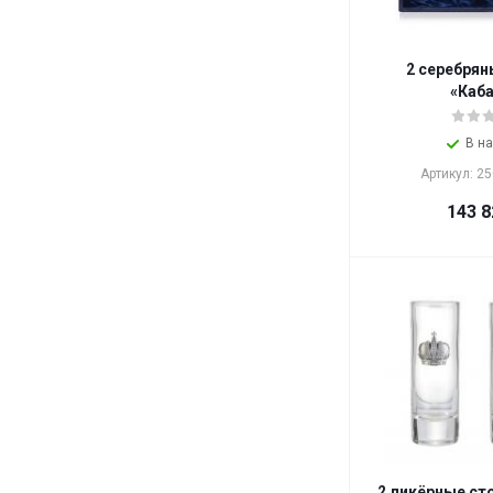
2 серебрян
«Каб
В н
Артикул: 2
143 8
2 ликёрные ст