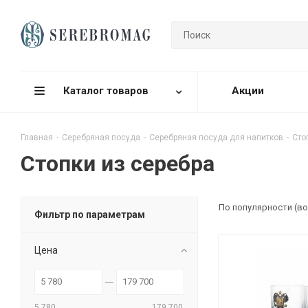
Каталог товаров
Акции
Главная
-
Серебряная посуда
-
Серебряная посуда для напитков
-
Сто
Стопки из серебра
По популярности (в
Фильтр по параметрам
Цена
5 780
179 700