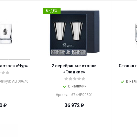
ВИДЕО
настоек «Чур»
2 серебряные стопки
Стопки 
«Гладкие»
ртикул: ALT00670
В нал
В наличии
Артикул: 674НБ00801
0
₽
36 972
₽