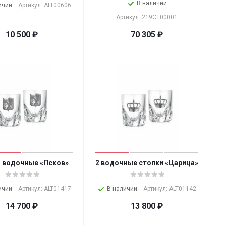
В наличии
ичии
Артикул: ALT00606
Артикул: 219СТ00001
10 500
₽
70 305
₽
 водочные «Псков»
2 водочные стопки «Царица»
ичии
Артикул: ALT01417
В наличии
Артикул: ALT01142
14 700
₽
13 800
₽