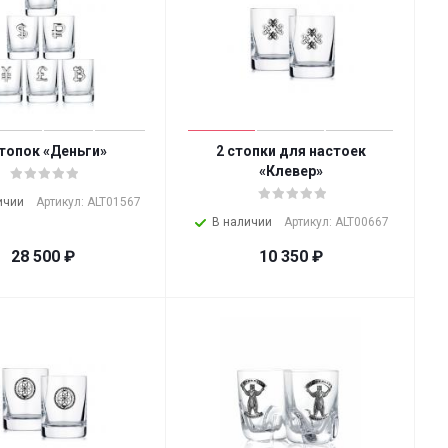
стопок «Деньги»
2 стопки для настоек
«Клевер»
ичии
Артикул: ALT01567
В наличии
Артикул: ALT00667
28 500
₽
10 350
₽