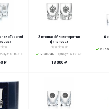
опки «Георгий
2 стопки «Министерство
6 
носец»
финансов»
В нал
ртикул: ALT00518
В наличии
Артикул: ALT01481
50
₽
18 000
₽