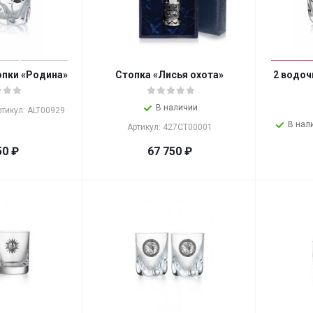
опки «Родина»
Стопка «Лисья охота»
2 водоч
В наличии
ртикул: ALT00929
В нал
Артикул: 427СТ00001
50
₽
67 750
₽