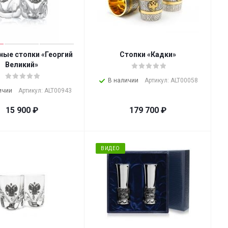
ные стопки «Георгий
Стопки «Кадки»
Великий»
В наличии
Артикул: ALT00058
ичии
Артикул: ALT00943
15 900
₽
179 700
₽
ВИДЕО