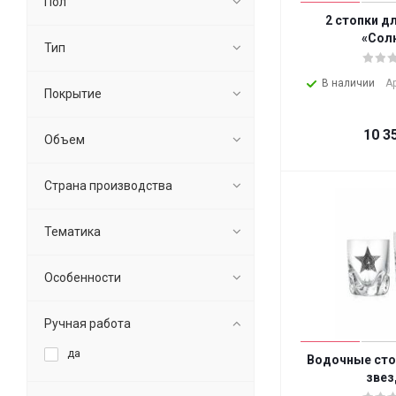
Пол
2 стопки д
«Сол
Тип
В наличии
А
Покрытие
10 3
Объем
Страна производства
Тематика
Особенности
Ручная работа
да
Водочные сто
звез