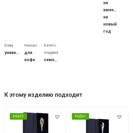
на
именины,
на
новый
год
Кому
Назначение
Категория
универсальный
для
подарка
кофе
семейный
К этому изделию подходит
ВИДЕО
ВИДЕО