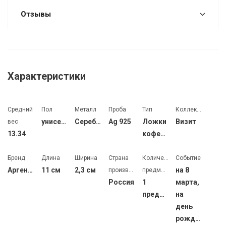
Отзывы
Характеристики
Средний
Пол
Металл
Проба
Тип
Коллекция
унисекс
Серебро
Ag 925
Ложки
Визит
вес
13.34
кофейные
Бренд
Длина
Ширина
Страна
Количество
Событие
Аргента
11 см
2,3 см
на 8
производства
предметов
Россия
1
марта,
предмет
на
день
рождения,