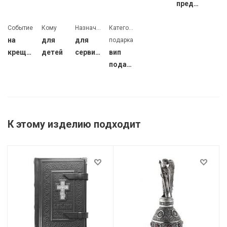
предмет
Событие
Кому
Назначение
Категория
на
для
для
подарка
крещение
детей
сервировки
вип
подарок
К этому изделию подходит