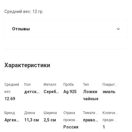
Средний вес: 12 гр.
Отзывы
Характеристики
Средний
Пол
Металл
Проба
Тип
Покрытие
детский
Серебро
Ag 925
Ложки
эмаль
вес
12.69
чайные
Бренд
Длина
Ширина
Страна
Тематика
Количество
Аргента
11,3 см
2,5 см
православная
производства
предметов
Россия
1