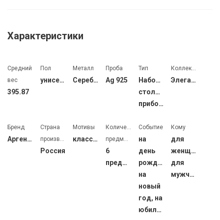
Характеристики
Средний
Пол
Металл
Проба
Тип
Коллекция
унисекс
Серебро
Ag 925
Наборы
Элегант
вес
395.87
столовых
приборов
Бренд
Страна
Мотивы
Количество
Событие
Кому
Аргента
классические
на
для
производства
предметов
Россия
6
день
женщин,
предметов
рождения,
для
на
мужчин
новый
год, на
юбилей